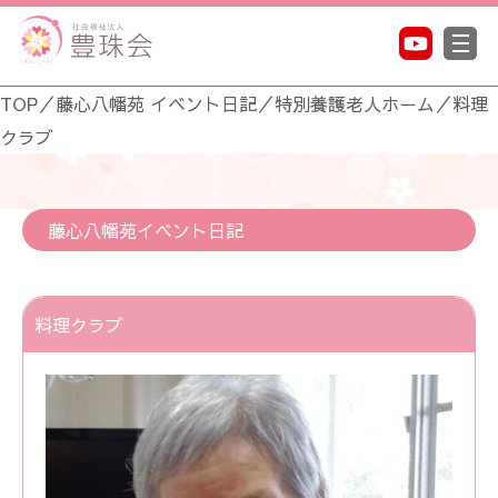
TOP
／
藤心八幡苑 イベント日記
／
特別養護老人ホーム
／
料理
クラブ
藤心八幡苑イベント日記
料理クラブ