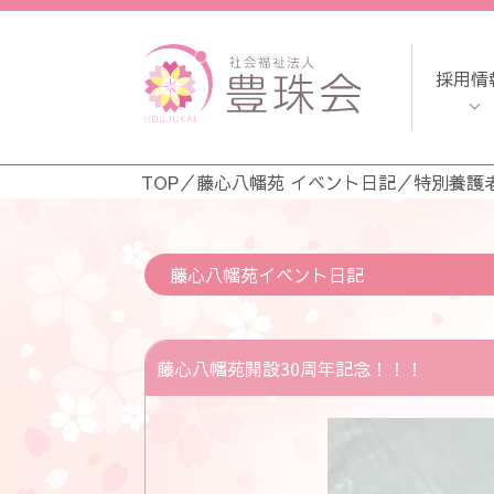
採用情
TOP
／
藤心八幡苑 イベント日記
／
特別養護
藤心八幡苑イベント日記
藤心八幡苑開設30周年記念！！！