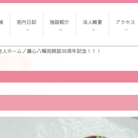
報
苑内日記
施設紹介
法人概要
アクセス
老人ホーム
／
藤心八幡苑開設30周年記念！！！