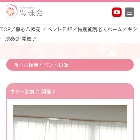
TOP
／
藤心八幡苑 イベント日記
／
特別養護老人ホーム
／
ギタ
ー演奏会 開催♪
藤心八幡苑イベント日記
ギター演奏会 開催♪