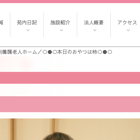
報
苑内日記
施設紹介
法人概要
アクセス
別養護老人ホーム
／
○●○本日のおやつは柿○●○