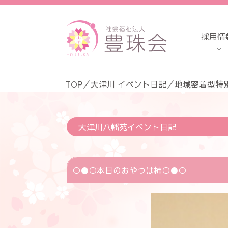
採用情
TOP
／
大津川 イベント日記
／
地域密着型特
大津川八幡苑イベント日記
○●○本日のおやつは柿○●○