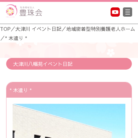
TOP
／
大津川 イベント日記
／
地域密着型特別養護老人ホーム
／
* 木遣り *
大津川八幡苑イベント日記
* 木遣り *