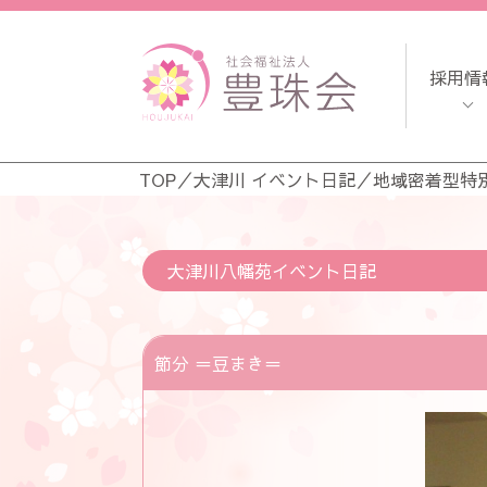
採用情
TOP
／
大津川 イベント日記
／
地域密着型特
大津川八幡苑イベント日記
節分 ＝豆まき＝