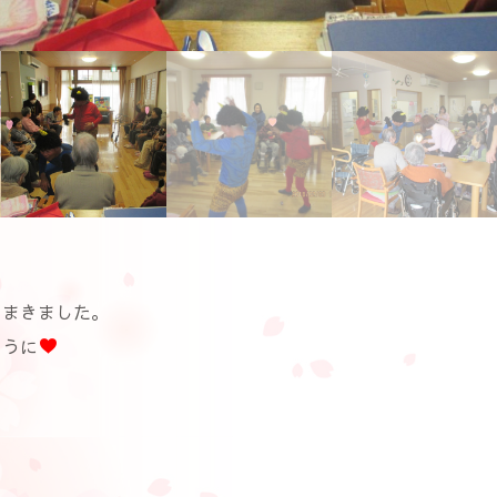
をまきました。
♥
ように