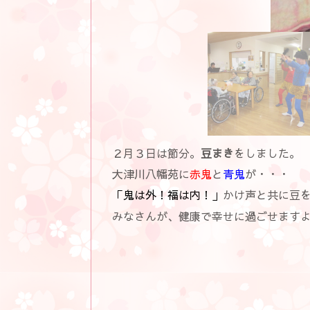
２月３日は節分。
豆まき
をしました。
大津川八幡苑に
赤鬼
と
青鬼
が・・・
「鬼は外！福は内！」
かけ声と共に豆
みなさんが、健康で幸せに過ごせます