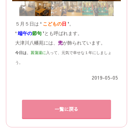
５月５日は ❛
こどもの
日
❜。
❛
端午の
節句
❜とも呼ばれます。
大津川八幡苑には、
兜
が飾られています。
今日は、
菖蒲湯に
入って、元気で幸せな１年にしましょ
う。
2019-05-05
一覧に戻る