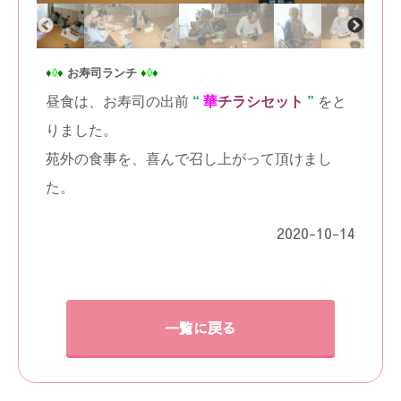
♦
◊
♦
お寿司ランチ
♦
◊
♦
昼食は、お寿司の出前
“
華
チラシセット
”
をと
りました。
苑外の食事を、
喜んで召し上がって頂けまし
た。
2020-10-14
一覧に戻る