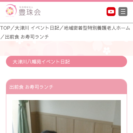
TOP
／
大津川 イベント日記
／
地域密着型特別養護老人ホーム
／
出前食 お寿司ランチ
大津川八幡苑イベント日記
出前食 お寿司ランチ