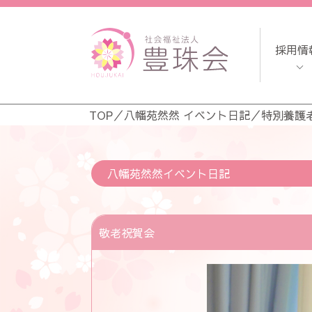
採用情
TOP
／
八幡苑然然 イベント日記
／
特別養護
八幡苑然然イベント日記
敬老祝賀会