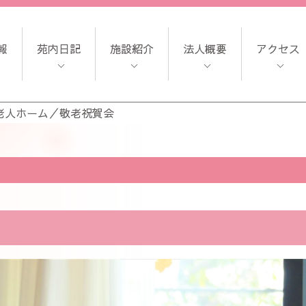
報
苑内日記
施設紹介
法人概要
アクセス
老人ホーム
／
敬老祝賀会