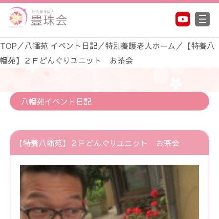
TOP
／
八幡苑 イベント日記
／
特別養護老人ホーム
／
【特養八
幡苑】２Ｆどんぐりユニット お茶会
八幡苑イベント日記
【特養八幡苑】２Ｆどんぐりユニット お茶会