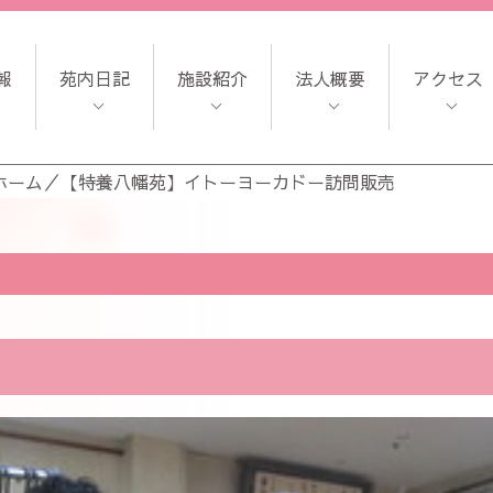
報
苑内日記
施設紹介
法人概要
アクセス
ホーム
／
【特養八幡苑】イトーヨーカドー訪問販売