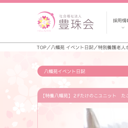
採用情
TOP
／
八幡苑 イベント日記
／
特別養護老人
八幡苑イベント日記
【特養八幡苑】２Fたけのこユニット た