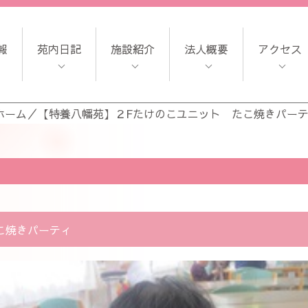
報
苑内日記
施設紹介
法人概要
アクセス
ホーム
／
【特養八幡苑】２Fたけのこユニット たこ焼きパー
こ焼きパーティ