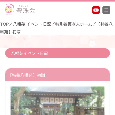
TOP
／
八幡苑 イベント日記
／
特別養護老人ホーム
／
【特養八
幡苑】初詣
八幡苑イベント日記
【特養八幡苑】初詣