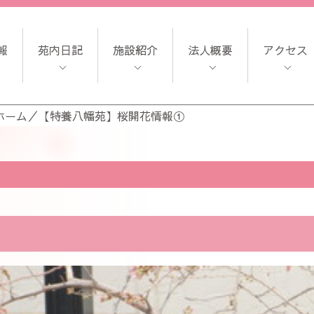
報
苑内日記
施設紹介
法人概要
アクセス
ホーム
／
【特養八幡苑】桜開花情報①