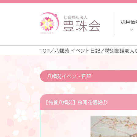
採用情
TOP
／
八幡苑 イベント日記
／
特別養護老人
八幡苑イベント日記
【特養八幡苑】桜開花情報①