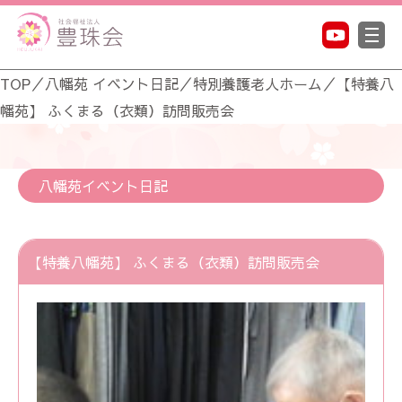
TOP
／
八幡苑 イベント日記
／
特別養護老人ホーム
／
【特養八
幡苑】 ふくまる（衣類）訪問販売会
八幡苑イベント日記
【特養八幡苑】 ふくまる（衣類）訪問販売会