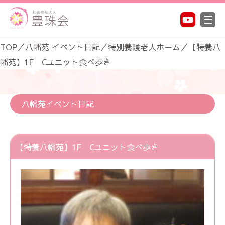
TOP
／
八幡苑 イベント日記
／
特別養護老人ホーム
／
【特養八
幡苑】1F Cユニット食べ歩き
八幡苑イベント日記
【特養八幡苑】1F Cユニット食べ歩き