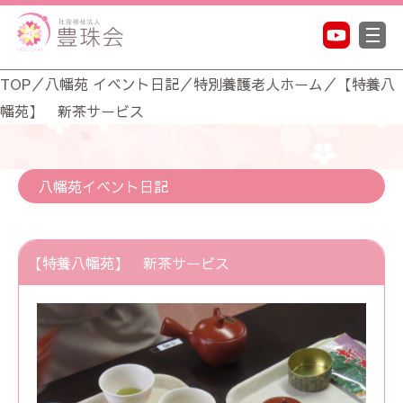
TOP
／
八幡苑 イベント日記
／
特別養護老人ホーム
／
【特養八
幡苑】 新茶サービス
八幡苑イベント日記
【特養八幡苑】 新茶サービス