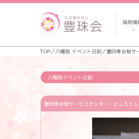
採用情
TOP
／
八幡苑 イベント日記
／
豊四季台制サ
八幡苑イベント日記
豊四季台制サービスセンター ところてん