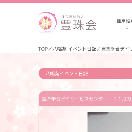
採用情
TOP
／
八幡苑 イベント日記
／
豊四季台デイ
八幡苑イベント日記
豊四季台デイサービスセンター １１月カ