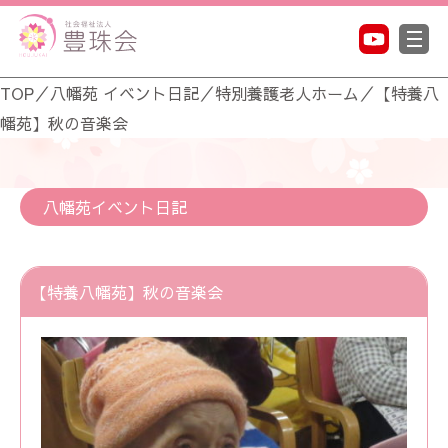
TOP
／
八幡苑 イベント日記
／
特別養護老人ホーム
／
【特養八
幡苑】秋の音楽会
八幡苑イベント日記
【特養八幡苑】秋の音楽会