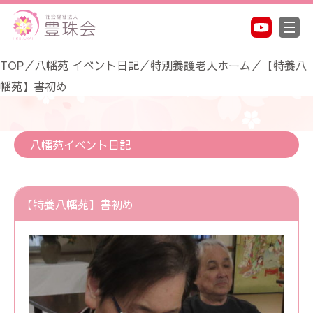
TOP
／
八幡苑 イベント日記
／
特別養護老人ホーム
／
【特養八
幡苑】書初め
八幡苑イベント日記
【特養八幡苑】書初め