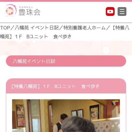
TOP
／
八幡苑 イベント日記
／
特別養護老人ホーム
／
【特養八
幡苑】１F Bユニット 食べ歩き
八幡苑イベント日記
【特養八幡苑】１F Bユニット 食べ歩き