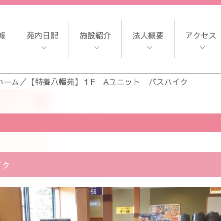
報
苑内日記
施設紹介
法人概要
アクセス
ホーム
／
【特養八幡苑】１F Aユニット バスハイク
イク