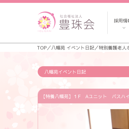
採用情
TOP
／
八幡苑 イベント日記
／
特別養護老人
八幡苑イベント日記
【特養八幡苑】１F Aユニット バスハ