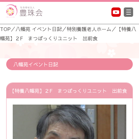
TOP
／
八幡苑 イベント日記
／
特別養護老人ホーム
／
【特養八
幡苑】２F まつぼっくりユニット 出前食
八幡苑イベント日記
【特養八幡苑】２F まつぼっくりユニット 出前食