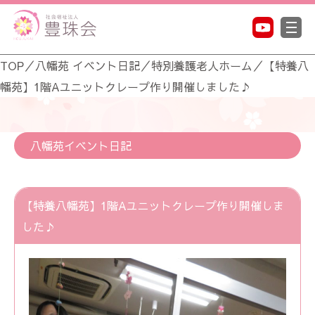
TOP
／
八幡苑 イベント日記
／
特別養護老人ホーム
／
【特養八
幡苑】1階Aユニットクレープ作り開催しました♪
八幡苑イベント日記
【特養八幡苑】1階Aユニットクレープ作り開催しま
した♪