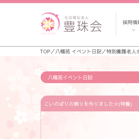
採用情
TOP
／
八幡苑 イベント日記
／
特別養護老人
八幡苑イベント日記
こいのぼりの飾りを作りました☆(特養)