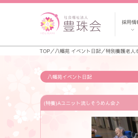
採用情
TOP
／
八幡苑 イベント日記
／
特別養護老人
八幡苑イベント日記
(特養)Aユニット流しそうめん会♪