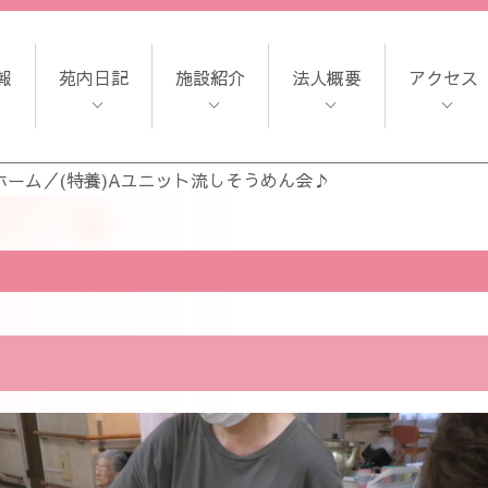
報
苑内日記
施設紹介
法人概要
アクセス
ホーム
／
(特養)Aユニット流しそうめん会♪