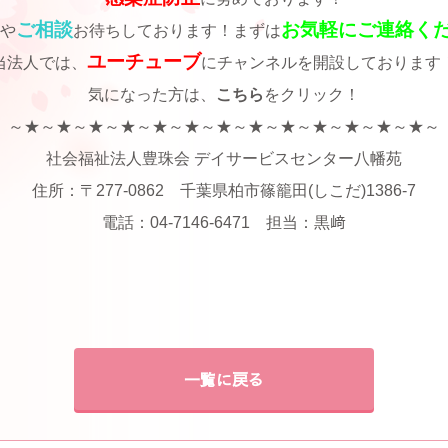
ご相談
お気軽にご連絡く
や
お待ちしております！まずは
ユーチューブ
当法人では、
にチャンネルを開設しております
気になった方は、
こちら
をクリック！
～★～★～★～★～★～★～★～★～★～★～★～★～★～
社会福祉法人豊珠会 デイサービスセンター八幡苑
住所：〒277-0862 千葉県柏市篠籠田(しこだ)1386-7
電話：04-7146-6471 担当：黒﨑
一覧に戻る