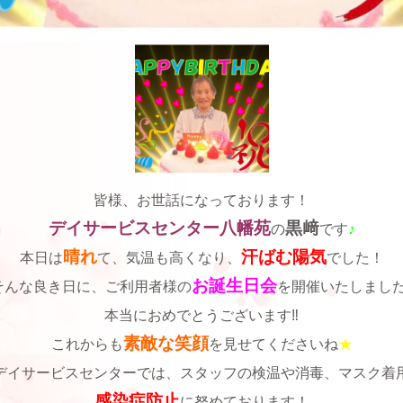
皆様、お世話になっております！
デイサービスセンター八幡苑
黒﨑
の
です
♪
晴れ
汗ばむ陽気
本日は
て、気温も高くなり、
でした！
お誕生日会
そんな良き日に、ご利用者様の
を開催いたしました
本当におめでとうございます‼
素敵な笑顔
これからも
を見せてくださいね
★
デイサービスセンターでは、スタッフの検温や消毒、マスク着
感染症防止
に努めております！