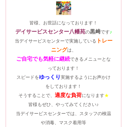
皆様、お世話になっております！
デイサービスセンター八幡苑
黒﨑
の
です
♪
トレー
当デイサービスセンターで実施している
ニング
は、
ご自宅でも
気軽に継続
できるメニューとな
っております！
ゆっくり
スピードを
実施するようにお声かけ
をしております！
適度な負荷
そうすることで、
になります
★
皆様もぜひ、やってみてください♪
当デイサービスセンターでは、スタッフの検温
や消毒、マスク着用等