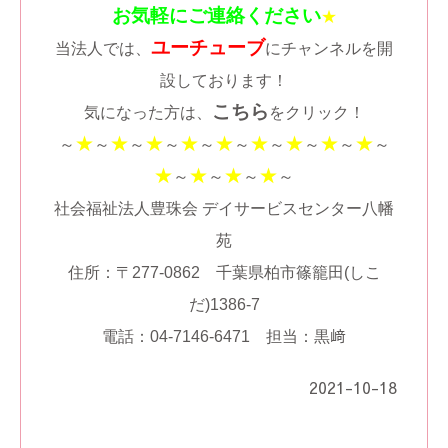
お気軽にご連絡ください
★
ユーチューブ
当法人では、
にチャンネルを開
設しております！
こちら
気になった方は、
をクリック！
★
★
★
★
★
★
★
★
★
～
～
～
～
～
～
～
～
～
～
★
★
★
★
～
～
～
～
社会福祉法人豊珠会 デイサービスセンター八幡
苑
住所：〒277-0862 千葉県柏市篠籠田(しこ
だ)1386-7
電話：04-7146-6471 担当：黒﨑
2021-10-18