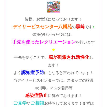
皆様、お世話になっております！
デイサービスセンター八幡苑
黒﨑
の
です
♪
体操が終わった後には、
手先を使ったレクリエーション
を行います
★
脳が刺激され活性化
手先を使うことで、
し
ます！
認知症予防
よく
にもなると言われています！
当デイサービスセンターでは、スタッフの検温
や消毒、マスク着用等
感染症防止
に努めております！
ご見学
ご相談
や
お待ちしております！まずは