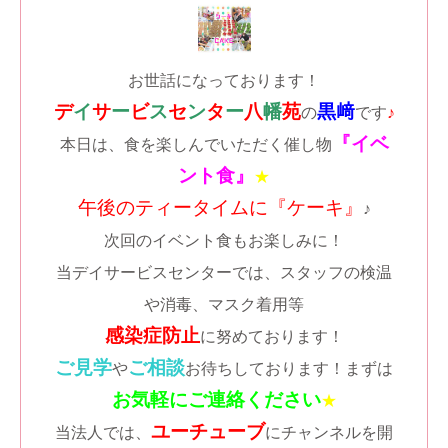
お世話になっております！
デ
イ
サ
ー
ビ
ス
セ
ン
タ
ー
八
幡
苑
黒﨑
の
です
♪
『イベ
本日は、食を楽しんでいただく催し物
ント食』
★
午後のティータイムに
『ケーキ
』
♪
次回のイベント食もお楽しみに！
当デイサービスセンターでは、スタッフの検温
や消毒、マスク着用等
感染症防止
に努めております！
ご見学
ご相談
や
お待ちしております！まずは
お気軽にご連絡ください
★
ユーチューブ
当法人では、
にチャンネルを開