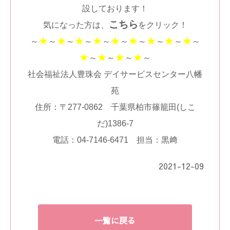
設しております！
こちら
気になった方は、
をクリック！
★
★
★
★
★
★
★
★
★
～
～
～
～
～
～
～
～
～
～
★
★
★
★
～
～
～
～
社会福祉法人豊珠会 デイサービスセンター八幡
苑
住所：〒277-0862 千葉県柏市篠籠田(しこ
だ)1386-7
電話：04-7146-6471 担当：黒﨑
2021-12-09
一覧に戻る