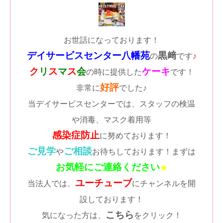
お世話になっております！
デイサービスセンター八幡苑
黒﨑
の
です
♪
ク
リ
ス
マ
ス
会
ケーキ
の時に提供した
です！
好評
非常に
でした♪
当デイサービスセンターでは、スタッフの検温
や消毒、マスク着用等
感染症防止
に努めております！
ご見学
ご相談
や
お待ちしております！まずは
お気軽にご連絡ください
★
ユーチューブ
当法人では、
にチャンネルを開
設しております！
こちら
気になった方は、
をクリック！