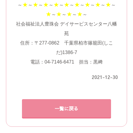
★
★
★
★
★
★
★
★
★
～
～
～
～
～
～
～
～
～
～
★
★
★
★
～
～
～
～
社会福祉法人豊珠会 デイサービスセンター八幡
苑
住所：〒277-0862 千葉県柏市篠籠田(しこ
だ)1386-7
電話：04-7146-6471 担当：黒﨑
2021-12-30
一覧に戻る