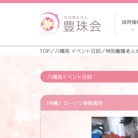
採用情
TOP
／
八幡苑 イベント日記
／
特別養護老人
八幡苑イベント日記
（特養）ローソン移動販売