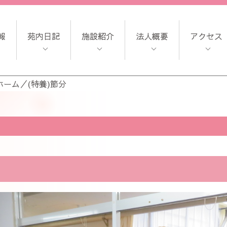
報
苑内日記
施設紹介
法人概要
アクセス
ホーム
／
(特養)節分