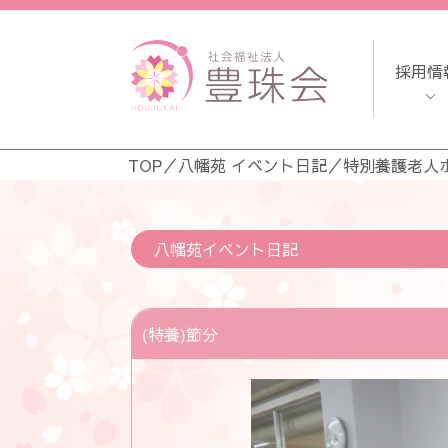
採用情
TOP
／
八幡苑 イベント日記
／
特別養護老人
八幡苑イベント日記
(特養)節分