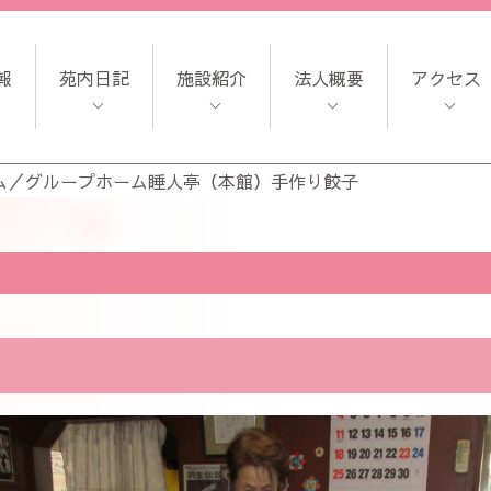
報
苑内日記
施設紹介
法人概要
アクセス
ム
／
グループホーム睡人亭（本館）手作り餃子