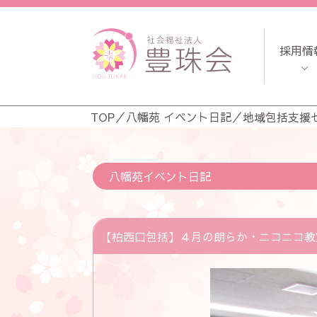
採用情
TOP
／
八幡苑 イベント日記
／
地域包括支援
八幡苑イベント日記
【柏西口包括】４月の朗らか・ニコニコ教